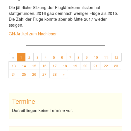
Die jährliche Sitzung der Fluglärmkommission hat
stattgefunden. 2016 gab demnach weniger Flüge als 2015.
Die Zahl der Flüge könnte aber ab Mitte 2017 wieder
steigen.
GN-Artikel zum Nachlesen
«
1
2
3
4
5
6
7
8
9
10
11
12
13
14
15
16
17
18
19
20
21
22
23
24
25
26
27
28
»
Termine
Derzeit liegen keine Termine vor.