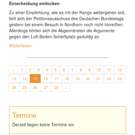
Entscheidung entlocken
Zu einer Empfehlung, wie es mit der Range weitergehen soll,
ließ sich der Petitionsausschuss des Deutschen Bundestags
gestern bei einem Besuch in Nordhorn noch nicht hinreißen.
Allerdings hörten sich die Abgeordneten die Argumente
gegen den Luft-Boden-Schießplatz geduldig an.
Weiterlesen
«
1
2
3
4
5
6
7
8
9
10
11
12
13
14
15
16
17
18
19
20
21
22
23
24
25
26
27
28
»
Termine
Derzeit liegen keine Termine vor.