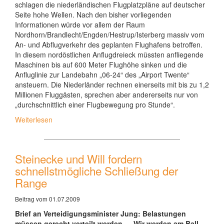
schlagen die niederländischen Flugplatzpläne auf deutscher
Seite hohe Wellen. Nach den bisher vorliegenden
Informationen würde vor allem der Raum
Nordhorn/Brandlecht/Engden/Hestrup/Isterberg massiv vom
An- und Abflugverkehr des geplanten Flughafens betroffen.
In diesem nordöstlichen Anflugdreieck müssten anfliegende
Maschinen bis auf 600 Meter Flughöhe sinken und die
Anfluglinie zur Landebahn „06-24“ des „Airport Twente“
ansteuern. Die Niederländer rechnen einerseits mit bis zu 1,2
Millionen Fluggästen, sprechen aber andererseits nur von
„durchschnittlich einer Flugbewegung pro Stunde“.
Weiterlesen
Steinecke und Will fordern
schnellstmögliche Schließung der
Range
Beitrag vom 01.07.2009
Brief an Verteidigungsminister Jung: Belastungen
müssen gerecht verteilt werden – „Wir werden am Ball