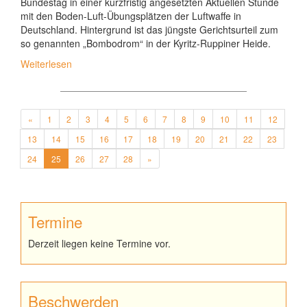
Bundestag in einer kurzfristig angesetzten Aktuellen Stunde
mit den Boden-Luft-Übungsplätzen der Luftwaffe in
Deutschland. Hintergrund ist das jüngste Gerichtsurteil zum
so genannten „Bombodrom“ in der Kyritz-Ruppiner Heide.
Weiterlesen
«
1
2
3
4
5
6
7
8
9
10
11
12
13
14
15
16
17
18
19
20
21
22
23
24
25
26
27
28
»
Termine
Derzeit liegen keine Termine vor.
Beschwerden