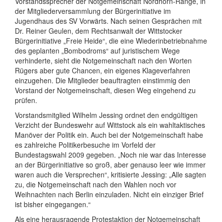
Vorstandssprecher der Notgemeinschaft Nordhorn-Range, in
der Mitgliederversammlung der Bürgerinitiative im
Jugendhaus des SV Vorwärts. Nach seinen Gesprächen mit
Dr. Reiner Geulen, dem Rechtsanwalt der Wittstocker
Bürgerinitiative „Freie Heide“, die eine Wiederinbetriebnahme
des geplanten „Bombodroms“ auf juristischem Wege
verhinderte, sieht die Notgemeinschaft nach den Worten
Rügers aber gute Chancen, ein eigenes Klageverfahren
einzugehen. Die Mitglieder beauftragten einstimmig den
Vorstand der Notgemeinschaft, diesen Weg eingehend zu
prüfen.
Vorstandsmitglied Wilhelm Jessing ordnet den endgültigen
Verzicht der Bundeswehr auf Wittstock als ein wahltaktisches
Manöver der Politik ein. Auch bei der Notgemeinschaft habe
es zahlreiche Politikerbesuche im Vorfeld der
Bundestagswahl 2009 gegeben. „Noch nie war das Interesse
an der Bürgerinitiative so groß, aber genauso leer wie immer
waren auch die Versprechen“, kritisierte Jessing: „Alle sagten
zu, die Notgemeinschaft nach den Wahlen noch vor
Weihnachten nach Berlin einzuladen. Nicht ein einziger Brief
ist bisher eingegangen.“
Als eine herausragende Protestaktion der Notgemeinschaft