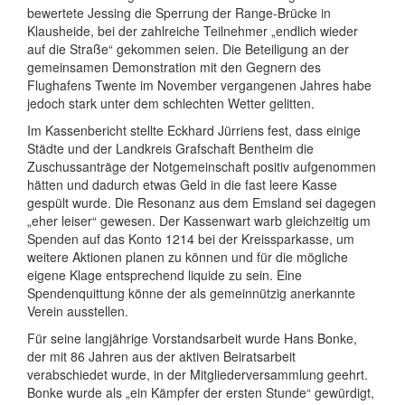
bewertete Jessing die Sperrung der Range-Brücke in
Klausheide, bei der zahlreiche Teilnehmer „endlich wieder
auf die Straße“ gekommen seien. Die Beteiligung an der
gemeinsamen Demonstration mit den Gegnern des
Flughafens Twente im November vergangenen Jahres habe
jedoch stark unter dem schlechten Wetter gelitten.
Im Kassenbericht stellte Eckhard Jürriens fest, dass einige
Städte und der Landkreis Grafschaft Bentheim die
Zuschussanträge der Notgemeinschaft positiv aufgenommen
hätten und dadurch etwas Geld in die fast leere Kasse
gespült wurde. Die Resonanz aus dem Emsland sei dagegen
„eher leiser“ gewesen. Der Kassenwart warb gleichzeitig um
Spenden auf das Konto 1214 bei der Kreissparkasse, um
weitere Aktionen planen zu können und für die mögliche
eigene Klage entsprechend liquide zu sein. Eine
Spendenquittung könne der als gemeinnützig anerkannte
Verein ausstellen.
Für seine langjährige Vorstandsarbeit wurde Hans Bonke,
der mit 86 Jahren aus der aktiven Beiratsarbeit
verabschiedet wurde, in der Mitgliederversammlung geehrt.
Bonke wurde als „ein Kämpfer der ersten Stunde“ gewürdigt,