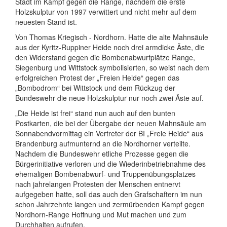
Stadt im Kampf gegen die Range, nachdem die erste
Holzskulptur von 1997 verwittert und nicht mehr auf dem
neuesten Stand ist.
Von Thomas Kriegisch - Nordhorn. Hatte die alte Mahnsäule
aus der Kyritz-Ruppiner Heide noch drei armdicke Äste, die
den Widerstand gegen die Bombenabwurfplätze Range,
Siegenburg und Wittstock symbolisierten, so weist nach dem
erfolgreichen Protest der „Freien Heide“ gegen das
„Bombodrom“ bei Wittstock und dem Rückzug der
Bundeswehr die neue Holzskulptur nur noch zwei Äste auf.
„Die Heide ist frei“ stand nun auch auf den bunten
Postkarten, die bei der Übergabe der neuen Mahnsäule am
Sonnabendvormittag ein Vertreter der BI „Freie Heide“ aus
Brandenburg aufmunternd an die Nordhorner verteilte.
Nachdem die Bundeswehr etliche Prozesse gegen die
Bürgerinitiative verloren und die Wiederinbetriebnahme des
ehemaligen Bombenabwurf- und Truppenübungsplatzes
nach jahrelangen Protesten der Menschen entnervt
aufgegeben hatte, soll das auch den Grafschaftern im nun
schon Jahrzehnte langen und zermürbenden Kampf gegen
Nordhorn-Range Hoffnung und Mut machen und zum
Durchhalten aufrufen.