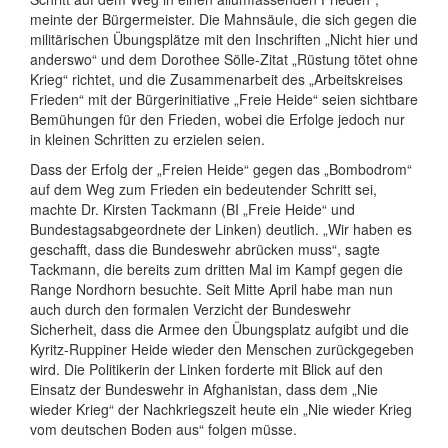
meinte der Bürgermeister. Die Mahnsäule, die sich gegen die
militärischen Übungsplätze mit den Inschriften „Nicht hier und
anderswo“ und dem Dorothee Sölle-Zitat „Rüstung tötet ohne
Krieg“ richtet, und die Zusammenarbeit des „Arbeitskreises
Frieden“ mit der Bürgerinitiative „Freie Heide“ seien sichtbare
Bemühungen für den Frieden, wobei die Erfolge jedoch nur
in kleinen Schritten zu erzielen seien.
Dass der Erfolg der „Freien Heide“ gegen das „Bombodrom“
auf dem Weg zum Frieden ein bedeutender Schritt sei,
machte Dr. Kirsten Tackmann (BI „Freie Heide“ und
Bundestagsabgeordnete der Linken) deutlich. „Wir haben es
geschafft, dass die Bundeswehr abrücken muss“, sagte
Tackmann, die bereits zum dritten Mal im Kampf gegen die
Range Nordhorn besuchte. Seit Mitte April habe man nun
auch durch den formalen Verzicht der Bundeswehr
Sicherheit, dass die Armee den Übungsplatz aufgibt und die
Kyritz-Ruppiner Heide wieder den Menschen zurückgegeben
wird. Die Politikerin der Linken forderte mit Blick auf den
Einsatz der Bundeswehr in Afghanistan, dass dem „Nie
wieder Krieg“ der Nachkriegszeit heute ein „Nie wieder Krieg
vom deutschen Boden aus“ folgen müsse.