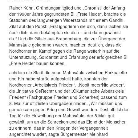
Rainer Kühn, Gründungsmitglied und „Chronist“ der Anfang
der 1990er Jahre gegründeten BI „Freie Heide“, brachte die
Stationen des langwierigen Widerstands mit einem Gandhi-
Zitat auf den Punkt: „Erst ignorieren sie dich, dann lachen sie
über dich, dann bekämpfen sie dich – und dann gewinnst
du.“ Und die Gäste aus Brandenburg, die zur Übergabe der
Mahnsäule gekommen waren, machten deutlich, dass die
Nordhorner im Kampf gegen die Range weiterhin auf die
Unterstützung, Solidarität und Erfahrung der erfolgreichen BI
„Freie Heide“ bauen können.
achdem die Stadt die neue Mahnsäule zwischen Parkpalette
und Firnhaberstraße aufgestellt hatte, konnten der
Nordhorner „Arbeitskreis Frieden“, „Nooit meer/Nie wieder“,
die „Initiative GeRecht“ und der „Ökumenische Arbeitskreis
Frieden“ (Fachgruppe Frieden und Sicherheit) passend zum
8. Mai zur offiziellen Übergabe einladen. „Wir müssen uns
gemeinsam gegen Krieg und Gewalt wenden. Deshalb ist der
Tag für die Einweihung der Mahnsäule, der 8.Mai, gut
gewählt, um an die Schrecken und das Elend der Menschen
zu erinnern, das in den Kriegen der Vergangenheit
angerichtet wurde“, sagte Bürgermeister Meinhard