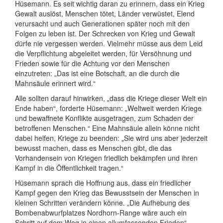
Hüsemann. Es seit wichtig daran zu erinnern, dass ein Krieg
Gewalt auslöst, Menschen tötet, Länder verwüstet, Elend
verursacht und auch Generationen später noch mit den
Folgen zu leben ist. Der Schrecken von Krieg und Gewalt
dürfe nie vergessen werden. Vielmehr müsse aus dem Leid
die Verpflichtung abgeleitet werden, für Versöhnung und
Frieden sowie für die Achtung vor den Menschen
einzutreten: „Das ist eine Botschaft, an die durch die
Mahnsäule erinnert wird.“
Alle sollten darauf hinwirken, „dass die Kriege dieser Welt ein
Ende haben“, forderte Hüsemann: „Weltweit werden Kriege
und bewaffnete Konflikte ausgetragen, zum Schaden der
betroffenen Menschen.“ Eine Mahnsäule allein könne nicht
dabei helfen, Kriege zu beenden: „Sie wird uns aber jederzeit
bewusst machen, dass es Menschen gibt, die das
Vorhandensein von Kriegen friedlich bekämpfen und ihren
Kampf in die Öffentlichkeit tragen.“
Hüsemann sprach die Hoffnung aus, dass ein friedlicher
Kampf gegen den Krieg das Bewusstsein der Menschen in
kleinen Schritten verändern könne. „Die Aufhebung des
Bombenabwurfplatzes Nordhorn-Range wäre auch ein
Schritt auf dem Weg in einen allumfassenden Frieden“,