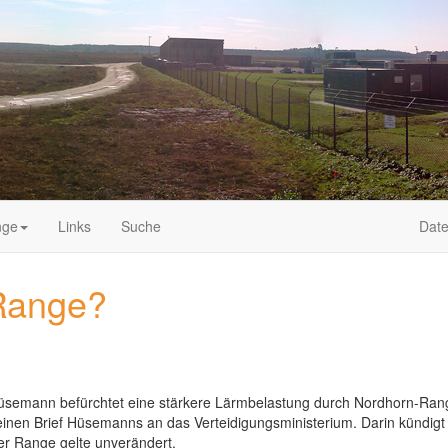
nge
Links
Suche
Date
Range?
emann befürchtet eine stärkere Lärmbelastung durch Nordhorn-Range.
nen Brief Hüsemanns an das Verteidigungsministerium. Darin kündigt Ju
er Range gelte unverändert.