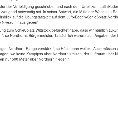
er der Verteidigung geschrieben und nach dem Urteil zum Luft-/Boden-
wingend notwendig sei. In seiner Antwort, die Mitte der Woche im Rat
Hinblick auf die Übungstätigkeit auf dem Luft-/Boden-Schießplatz Nord
e Niveau hinaus geben“.
ündung zum Schießplatz Wittstock befürchtet habe, dass wir nämlich zu
 so Nordhorns Bürgermeister. Tatsächlich waren nach Angaben der Mi
t gegen Nordhorn-Range verstärkt“, so Hüsemann weiter. „Auch müssen
 Tagen, wo keine Kampfjets über Nordhorn kreisen, der Luftraum über 
en nur 500 Meter über Nordhorn fliegen.“