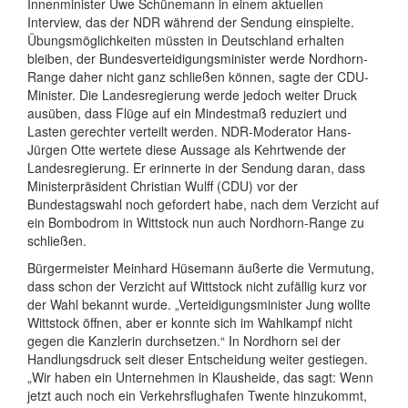
Innenminister Uwe Schünemann in einem aktuellen
Interview, das der NDR während der Sendung einspielte.
Übungsmöglichkeiten müssten in Deutschland erhalten
bleiben, der Bundesverteidigungsminister werde Nordhorn-
Range daher nicht ganz schließen können, sagte der CDU-
Minister. Die Landesregierung werde jedoch weiter Druck
ausüben, dass Flüge auf ein Mindestmaß reduziert und
Lasten gerechter verteilt werden. NDR-Moderator Hans-
Jürgen Otte wertete diese Aussage als Kehrtwende der
Landesregierung. Er erinnerte in der Sendung daran, dass
Ministerpräsident Christian Wulff (CDU) vor der
Bundestagswahl noch gefordert habe, nach dem Verzicht auf
ein Bombodrom in Wittstock nun auch Nordhorn-Range zu
schließen.
Bürgermeister Meinhard Hüsemann äußerte die Vermutung,
dass schon der Verzicht auf Wittstock nicht zufällig kurz vor
der Wahl bekannt wurde. „Verteidigungsminister Jung wollte
Wittstock öffnen, aber er konnte sich im Wahlkampf nicht
gegen die Kanzlerin durchsetzen.“ In Nordhorn sei der
Handlungsdruck seit dieser Entscheidung weiter gestiegen.
„Wir haben ein Unternehmen in Klausheide, das sagt: Wenn
jetzt auch noch ein Verkehrsflughafen Twente hinzukommt,