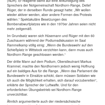
(NDR). Er reagierte damit auf eine Ankündigung des
Sprechers der Notgemeinschaft Nordhorn-Range, Detlef
Rüger, der in derselben Runde gesagt hatte: „Wir wollen
wieder aktiver werden, aber andere Formen des Protests
wählen.“ Spektakuläre Besetzungen des
Bombenabwurfplatzes wie in den 1970er Jahren seien nicht
mehr zeitgemäß.
Im Grundsatz waren sich Hüsemann und Rüger mit den 60
Zuschauern während der Podiumsdiskussion im Saal
Rammelkamp völlig einig: „Wenn die Bundeswehr auf den
Schießplatz in Wittstock verzichten kann, dann muss auch
Nordhorn-Range geschlossen werden.“
Der dritte Mann auf dem Podium, Oberstleutnant Markus
Krammel, machte den Nordhornern jedoch wenig Hoffnung
auf ein baldiges Aus für die Range. „Wenn das Parlament die
Bundeswehr in Einsätze schickt, dann müssen Soldaten wie
ich auch die Möglichkeit erhalten, sich darauf vorzubereiten“,
erklärte der Sprecher der Luftwaffe. Und für den
erforderlichen Übungsbetrieb sei Nordhorn-Range
unverzichtbar.
Ähnlich argumentierte auch der niedersächsische