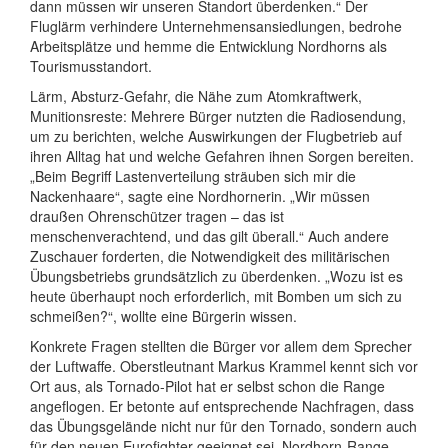
dann müssen wir unseren Standort überdenken.“ Der
Fluglärm verhindere Unternehmensansiedlungen, bedrohe
Arbeitsplätze und hemme die Entwicklung Nordhorns als
Tourismusstandort.
Lärm, Absturz-Gefahr, die Nähe zum Atomkraftwerk,
Munitionsreste: Mehrere Bürger nutzten die Radiosendung,
um zu berichten, welche Auswirkungen der Flugbetrieb auf
ihren Alltag hat und welche Gefahren ihnen Sorgen bereiten.
„Beim Begriff Lastenverteilung sträuben sich mir die
Nackenhaare“, sagte eine Nordhornerin. „Wir müssen
draußen Ohrenschützer tragen – das ist
menschenverachtend, und das gilt überall.“ Auch andere
Zuschauer forderten, die Notwendigkeit des militärischen
Übungsbetriebs grundsätzlich zu überdenken. „Wozu ist es
heute überhaupt noch erforderlich, mit Bomben um sich zu
schmeißen?“, wollte eine Bürgerin wissen.
Konkrete Fragen stellten die Bürger vor allem dem Sprecher
der Luftwaffe. Oberstleutnant Markus Krammel kennt sich vor
Ort aus, als Tornado-Pilot hat er selbst schon die Range
angeflogen. Er betonte auf entsprechende Nachfragen, dass
das Übungsgelände nicht nur für den Tornado, sondern auch
für den neuen Eurofighter geeignet sei. Nordhorn-Range