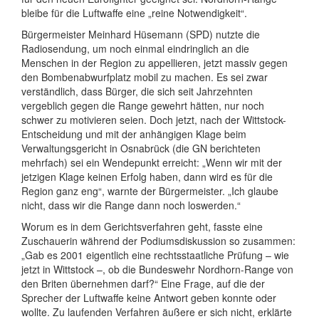
bleibe für die Luftwaffe eine „reine Notwendigkeit“.
Bürgermeister Meinhard Hüsemann (SPD) nutzte die
Radiosendung, um noch einmal eindringlich an die
Menschen in der Region zu appellieren, jetzt massiv gegen
den Bombenabwurfplatz mobil zu machen. Es sei zwar
verständlich, dass Bürger, die sich seit Jahrzehnten
vergeblich gegen die Range gewehrt hätten, nur noch
schwer zu motivieren seien. Doch jetzt, nach der Wittstock-
Entscheidung und mit der anhängigen Klage beim
Verwaltungsgericht in Osnabrück (die GN berichteten
mehrfach) sei ein Wendepunkt erreicht: „Wenn wir mit der
jetzigen Klage keinen Erfolg haben, dann wird es für die
Region ganz eng“, warnte der Bürgermeister. „Ich glaube
nicht, dass wir die Range dann noch loswerden.“
Worum es in dem Gerichtsverfahren geht, fasste eine
Zuschauerin während der Podiumsdiskussion so zusammen:
„Gab es 2001 eigentlich eine rechtsstaatliche Prüfung – wie
jetzt in Wittstock –, ob die Bundeswehr Nordhorn-Range von
den Briten übernehmen darf?“ Eine Frage, auf die der
Sprecher der Luftwaffe keine Antwort geben konnte oder
wollte. Zu laufenden Verfahren äußere er sich nicht, erklärte