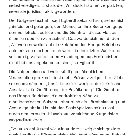
selbst erledigen. Erst als die „Wittstock-Träume“ zerplatzten,
seien sie juristisch aktiv geworden.
Der Notgemeinschaft, sagt Egberdt selbstkritisch, sei es nicht
„hinreichend gelungen, den Menschen ihre Bedenken gegen
den Schießplatzbetrieb und die Gefahren dieses Platzes
öffentlich deutlich zu machen“. Das werde sich nun ändern.
„Wir werden weiter auf die Gefahren des Range-Betriebes
aufmerksam machen, auch wenn die im letzten Wahlkampf
vollmundig versprochenen Einladungen aus Berlin bisher
nicht bei uns angekommen sind“, so Egberdt.
Die Notgemeinschaft wolle künftig bei öffentlichen
Veranstaltungen zumindest mehr Präsenz zeigen. Ihre Ziele
seien unverändert: „Uns interessiert weniger der juristische
Ansatz als die Gefährdung der Bevölkerung“. Die Gefahren
des Range-Betriebes, die bedrohliche Nähe zu
atomtechnischen Anlagen, aber auch die Lärmbelastung und
Absturzgefahr im Umfeld des Schießplatzes seien nicht
durch den formalen Hinweis auf verstrichene Klagefristen
wegzudiskutieren.
„Genauso enttäuscht wie alle anderen“ zeigte sich gestern
auch Nordhorns Bürgermeister Meinhard Hüsemann. Sobald