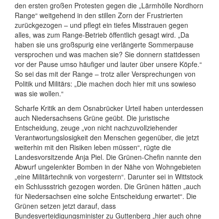
den ersten großen Protesten gegen die „Lärmhölle Nordhorn
Range“ weitgehend in den stillen Zorn der Frustrierten
zurückgezogen – und pflegt ein tiefes Misstrauen gegen
alles, was zum Range-Betrieb öffentlich gesagt wird. „Da
haben sie uns großspurig eine verlängerte Sommerpause
versprochen und was machen sie? Sie donnern stattdessen
vor der Pause umso häufiger und lauter über unsere Köpfe.“
So sei das mit der Range – trotz aller Versprechungen von
Politik und Militärs: „Die machen doch hier mit uns sowieso
was sie wollen.“
Scharfe Kritik an dem Osnabrücker Urteil haben unterdessen
auch Niedersachsens Grüne geübt. Die juristische
Entscheidung, zeuge „von nicht nachzuvollziehender
Verantwortungslosigkeit den Menschen gegenüber, die jetzt
weiterhin mit den Risiken leben müssen“, rügte die
Landesvorsitzende Anja Piel. Die Grünen-Chefin nannte den
Abwurf ungelenkter Bomben in der Nähe von Wohngebieten
„eine Militärtechnik von vorgestern“. Darunter sei in Wittstock
ein Schlussstrich gezogen worden. Die Grünen hätten „auch
für Niedersachsen eine solche Entscheidung erwartet“. Die
Grünen setzen jetzt darauf, dass
Bundesverteidigungsminister zu Guttenberg „hier auch ohne