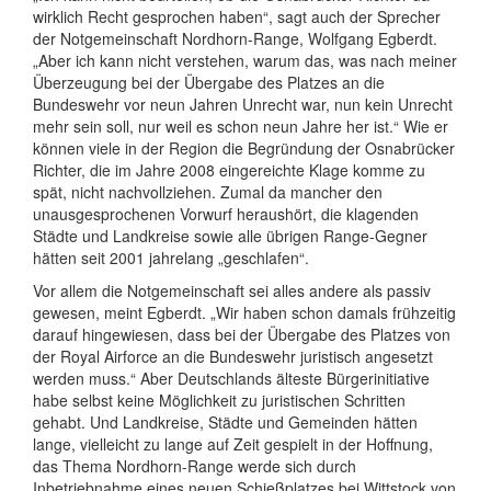
wirklich Recht gesprochen haben“, sagt auch der Sprecher
der Notgemeinschaft Nordhorn-Range, Wolfgang Egberdt.
„Aber ich kann nicht verstehen, warum das, was nach meiner
Überzeugung bei der Übergabe des Platzes an die
Bundeswehr vor neun Jahren Unrecht war, nun kein Unrecht
mehr sein soll, nur weil es schon neun Jahre her ist.“ Wie er
können viele in der Region die Begründung der Osnabrücker
Richter, die im Jahre 2008 eingereichte Klage komme zu
spät, nicht nachvollziehen. Zumal da mancher den
unausgesprochenen Vorwurf heraushört, die klagenden
Städte und Landkreise sowie alle übrigen Range-Gegner
hätten seit 2001 jahrelang „geschlafen“.
Vor allem die Notgemeinschaft sei alles andere als passiv
gewesen, meint Egberdt. „Wir haben schon damals frühzeitig
darauf hingewiesen, dass bei der Übergabe des Platzes von
der Royal Airforce an die Bundeswehr juristisch angesetzt
werden muss.“ Aber Deutschlands älteste Bürgerinitiative
habe selbst keine Möglichkeit zu juristischen Schritten
gehabt. Und Landkreise, Städte und Gemeinden hätten
lange, vielleicht zu lange auf Zeit gespielt in der Hoffnung,
das Thema Nordhorn-Range werde sich durch
Inbetriebnahme eines neuen Schießplatzes bei Wittstock von