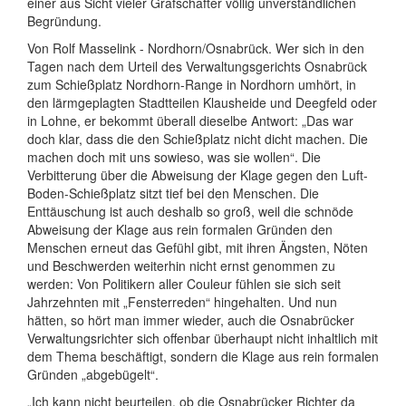
einer aus Sicht vieler Grafschafter völlig unverständlichen
Begründung.
Von Rolf Masselink - Nordhorn/Osnabrück. Wer sich in den
Tagen nach dem Urteil des Verwaltungsgerichts Osnabrück
zum Schießplatz Nordhorn-Range in Nordhorn umhört, in
den lärmgeplagten Stadtteilen Klausheide und Deegfeld oder
in Lohne, er bekommt überall dieselbe Antwort: „Das war
doch klar, dass die den Schießplatz nicht dicht machen. Die
machen doch mit uns sowieso, was sie wollen“. Die
Verbitterung über die Abweisung der Klage gegen den Luft-
Boden-Schießplatz sitzt tief bei den Menschen. Die
Enttäuschung ist auch deshalb so groß, weil die schnöde
Abweisung der Klage aus rein formalen Gründen den
Menschen erneut das Gefühl gibt, mit ihren Ängsten, Nöten
und Beschwerden weiterhin nicht ernst genommen zu
werden: Von Politikern aller Couleur fühlen sie sich seit
Jahrzehnten mit „Fensterreden“ hingehalten. Und nun
hätten, so hört man immer wieder, auch die Osnabrücker
Verwaltungsrichter sich offenbar überhaupt nicht inhaltlich mit
dem Thema beschäftigt, sondern die Klage aus rein formalen
Gründen „abgebügelt“.
„Ich kann nicht beurteilen, ob die Osnabrücker Richter da