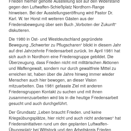
Frieden hierher geholte Ausstellung soll auf den Widerstand
gegen den Luftwaffen-Schießplatz Nordhorn-Range
hinweisen. Bei der Ausstellungseröffnung wird Pastor Dr.
Karl. W. ter Horst mit weiteren Gästen aus der
Friedensbewegung über sein Buch „Vorboten der Zukunft“
diskutieren.
Die 1980 in Ost- und Westdeutschland gegründete
Bewegung „Schwerter zu Pflugscharen“ blickt in diesem Jahr
auf drei Jahrzehnte Friedensarbeit zurück. Im April 1981 hat
sich auch in Nordhorn eine Friedensgruppe gebildet. Die
Überzeugung, dass Frieden nicht mit militärischen Aktionen
und Waffengewalt, sondern nur durch gewaltfreie Mittel zu
erreichen ist, haben über die Jahre hinweg immer wieder
Menschen auch hier bewogen, an dieser Vision
mitzuarbeiten. Das 1981 gefasste Ziel mit anderen
Friedensgruppen Kontakt zu suchen und mit ihnen
zusammenzuarbeiten wird bis in die heutige Friedensarbeit
gesucht und auch durchgeführt.
Der Grundsatz „Leben braucht Frieden. und keine
Kriegsübungsplätze, hier nicht und auch nicht anderswo“ hat
Friedensinitiativen rund um den geplanten Luftwaffen-
Übungsplatz bei Wittstock und den Arbeitskreis Frieden