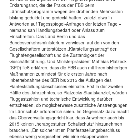
Erklärungsnot, die die Praxis der FBB beim
Lärmschutzprogramm wegen der drohenden Mehrkosten
bislang geduldet und gedeckt hatten, zuletzt etwa in
Antworten auf Tagesspiegel-Anfragen der letzten Tage –
niemand sah Handlungsbedarf oder Anlass zum
Einschreiten. Das Land Berlin und das
Bundesverkehrsministerium verwiesen auf den von den
Gesellschaftern unterstützen „Klarstellungsantrag“ der
Flughafengesellschaft und die Zuständigkeit der
Geschäftsführung. Und Ministerpräsident Matthias Platzeck
(SPD) ließ erklären, dass die FBB auch mit ihren bisherigen
Maßnahmen zumindest für die ersten Jahre nach
Inbetriebnahme des BER bis 2015 die Auflagen des
Planfeststellungsbeschlusses einhalte. Erst in der zweiten
Hälfte des Jahrzehntes, so Platzecks Staatskanzlei, würden
Fluggastzahlen und technische Entwicklung darüber
entscheiden, ob möglicherweise zusätzliche Anstrengungen
im Lärmschutz erforderlich seien. Im Gegensatz dazu macht
das Oberverwaltungsgericht klar, dass Anwohner auch bis
2015 keinen „herabgestuften Schallschutz“ hinzunehmen
brauchen. „Ein solcher ist im Planfeststellungsbeschluss
ebenso wenig vorgesehen wie eine etappenweise