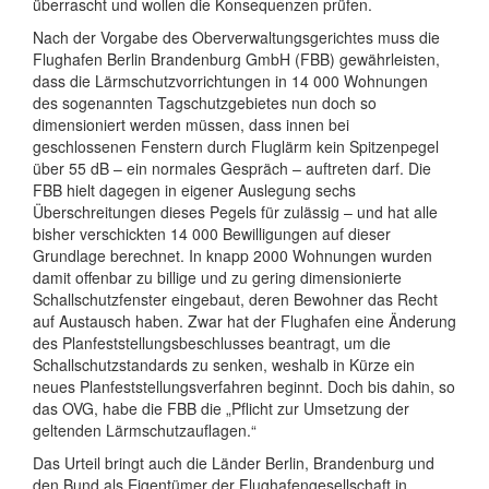
überrascht und wollen die Konsequenzen prüfen.
Nach der Vorgabe des Oberverwaltungsgerichtes muss die
Flughafen Berlin Brandenburg GmbH (FBB) gewährleisten,
dass die Lärmschutzvorrichtungen in 14 000 Wohnungen
des sogenannten Tagschutzgebietes nun doch so
dimensioniert werden müssen, dass innen bei
geschlossenen Fenstern durch Fluglärm kein Spitzenpegel
über 55 dB – ein normales Gespräch – auftreten darf. Die
FBB hielt dagegen in eigener Auslegung sechs
Überschreitungen dieses Pegels für zulässig – und hat alle
bisher verschickten 14 000 Bewilligungen auf dieser
Grundlage berechnet. In knapp 2000 Wohnungen wurden
damit offenbar zu billige und zu gering dimensionierte
Schallschutzfenster eingebaut, deren Bewohner das Recht
auf Austausch haben. Zwar hat der Flughafen eine Änderung
des Planfeststellungsbeschlusses beantragt, um die
Schallschutzstandards zu senken, weshalb in Kürze ein
neues Planfeststellungsverfahren beginnt. Doch bis dahin, so
das OVG, habe die FBB die „Pflicht zur Umsetzung der
geltenden Lärmschutzauflagen.“
Das Urteil bringt auch die Länder Berlin, Brandenburg und
den Bund als Eigentümer der Flughafengesellschaft in