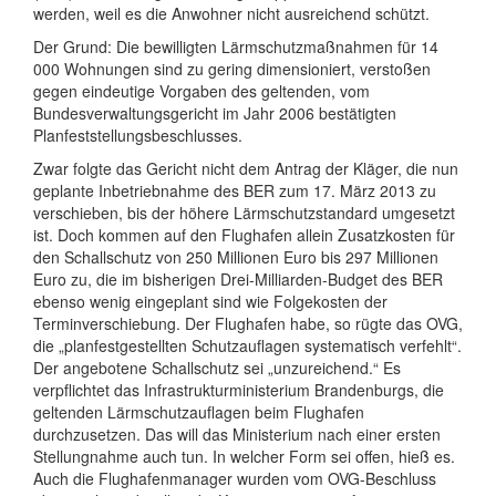
werden, weil es die Anwohner nicht ausreichend schützt.
Der Grund: Die bewilligten Lärmschutzmaßnahmen für 14
000 Wohnungen sind zu gering dimensioniert, verstoßen
gegen eindeutige Vorgaben des geltenden, vom
Bundesverwaltungsgericht im Jahr 2006 bestätigten
Planfeststellungsbeschlusses.
Zwar folgte das Gericht nicht dem Antrag der Kläger, die nun
geplante Inbetriebnahme des BER zum 17. März 2013 zu
verschieben, bis der höhere Lärmschutzstandard umgesetzt
ist. Doch kommen auf den Flughafen allein Zusatzkosten für
den Schallschutz von 250 Millionen Euro bis 297 Millionen
Euro zu, die im bisherigen Drei-Milliarden-Budget des BER
ebenso wenig eingeplant sind wie Folgekosten der
Terminverschiebung. Der Flughafen habe, so rügte das OVG,
die „planfestgestellten Schutzauflagen systematisch verfehlt“.
Der angebotene Schallschutz sei „unzureichend.“ Es
verpflichtet das Infrastrukturministerium Brandenburgs, die
geltenden Lärmschutzauflagen beim Flughafen
durchzusetzen. Das will das Ministerium nach einer ersten
Stellungnahme auch tun. In welcher Form sei offen, hieß es.
Auch die Flughafenmanager wurden vom OVG-Beschluss