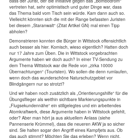
dass der Jurist, der die Initiative gegen das „Bombodrom“
vertreten hat, sehr optimistisch und guter Dinge war, dass
das Thema bald vom Tisch sein würde. Kam dann auch so.
Vielleicht könnten sich die mit der Range befassten Juristen
bei diesem „Staranwalt“ (Zitat Artikel GN) mal einen Tipp
abholen?
Demonstrieren konnten die Bürger in Wittstock offensichtlich
auch besser als hier. Komisch, wieso eigentlich? Hatten doch
nur 17 Jahre zum Üben. Die in Wittstock vorgebrachten
Argumente haben wir doch auch? In einer TV-Sendung zu
dem Thema Wittstock war die Rede von „zirka 10000
Übernachtungen“ (Touristen). Wo sollen die denn rumlaufen,
wenn doch das wunderschöne Naturschutzgebiet vor
Blindgängern nur so strotzt?
Und wir haben noch zusätzlich als „Orientierungshilfe“ für die
Übungsflieger als weithin sichtbare Markierungspunkte in
„Flugsekundennähe“ ein stillgelegtes und ein arbeitendes
Atomkraftwerk, diese Argumente haben in Wittstock gefehlt,
oder? Aber man hört ja aus aktuellem Anlass (siehe
Pannenserie Krümmel), dass die neueren AKW ja so sicher
sind. Sie halten sogar den Angriff eines Kampfjets aus. Ob
das auch stimmt? Möchten Sie das erleben? Wenn nicht,