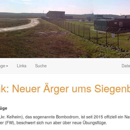
nge
Links
Suche
Date
nk: Neuer Ärger ums Siege
lüge
. Kelheim), das sogenannte Bombodrom, ist seit 2015 offiziell ein Nat
ier (FW), beschwert sich nun aber über neue Übungsflüge.