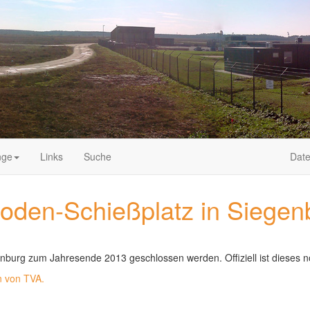
nge
Links
Suche
Date
Boden-Schießplatz in Siegen
enburg zum Jahresende 2013 geschlossen werden. Offiziell ist dieses no
en von TVA.